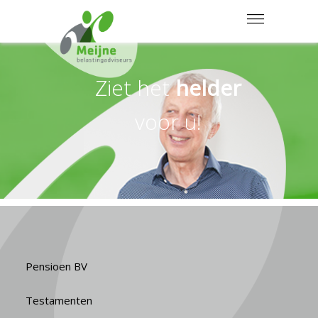
MENU
Ziet het
helder
voor u!
Pensioen BV
Testamenten