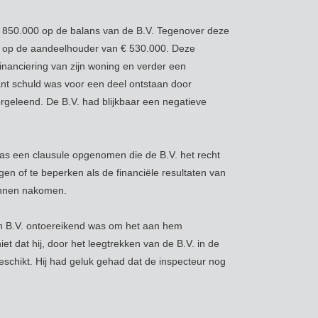
 850.000 op de balans van de B.V. Tegenover deze
n op de aandeelhouder van € 530.000. Deze
inanciering van zijn woning en verder een
nt schuld was voor een deel ontstaan door
rgeleend. De B.V. had blijkbaar een negatieve
was een clausule opgenomen die de B.V. het recht
en of te beperken als de financiële resultaten van
unnen nakomen.
ijn B.V. ontoereikend was om het aan hem
et dat hij, door het leegtrekken van de B.V. in de
eschikt. Hij had geluk gehad dat de inspecteur nog