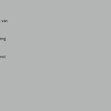
t van
reng
enst