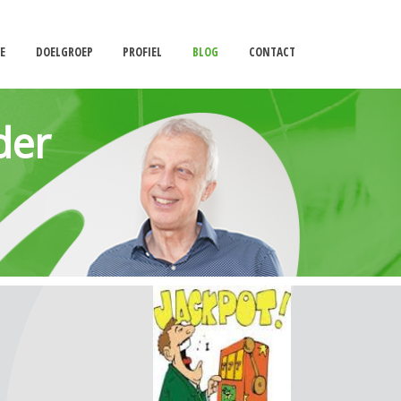
IE
DOELGROEP
PROFIEL
BLOG
CONTACT
der