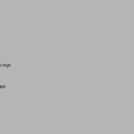
Uiteindelijk dus een happy end voor deze in eers
n mijn
el!