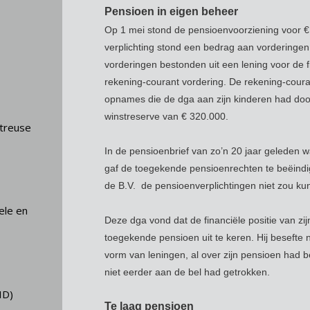
Pensioen in eigen beheer
Op 1 mei stond de pensioenvoorziening voor €
verplichting stond een bedrag aan vorderinge
vorderingen bestonden uit een lening voor de f
rekening-courant vordering. De rekening-coura
opnames die de dga aan zijn kinderen had doo
winstreserve van € 320.000.
streuse
In de pensioenbrief van zo’n 20 jaar geleden 
gaf de toegekende pensioenrechten te beëindig
de B.V. de pensioenverplichtingen niet zou k
ele en
Deze dga vond dat de financiële positie van z
toegekende pensioen uit te keren. Hij besefte ni
vorm van leningen, al over zijn pensioen had b
niet eerder aan de bel had getrokken.
ID)
Te laag pensioen