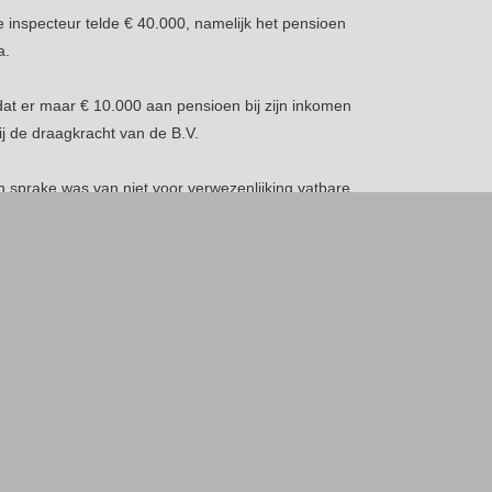
inspecteur telde € 40.000, namelijk het pensioen
a.
dat er maar € 10.000 aan pensioen bij zijn inkomen
j de draagkracht van de B.V.
n sprake was van niet voor verwezenlijking vatbare
 de pensioengerechtigde van € 530.000 en daar
worden. Dat de B.V. niet over voldoende
heffing af te dragen maakte niets uit. Die
r uit privé betalen. Dat was dan meteen een
en was er sprake van prijsgeven van
 correctie niet beperkt tot het pensioen dat niet of
rde van alle in de toekomst te ontvangen
nspraak, in één keer belast. Deze bedroeg in dit