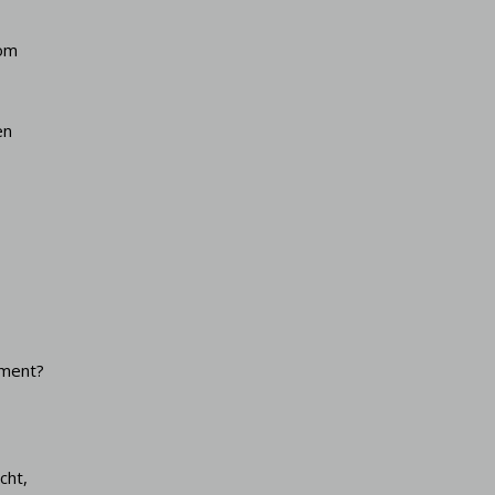
 om
en
ament?
cht,