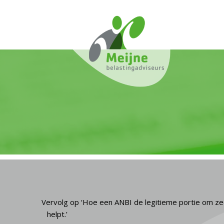
Vervolg op ‘Hoe een ANBI de legitieme portie om z
helpt.’