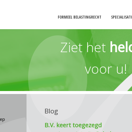
FORMEEL BELASTINGRECHT
SPECIALISAT
Ziet het
hel
voor u!
Blog
eep
B.V. keert toegezegd