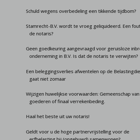
Schuld wegens overbedeling een tikkende tijdbom?
Stamrecht-B.V. wordt te vroeg geliquideerd. Een fou
de notaris?
Geen goedkeuring aangevraagd voor geruisloze inb
onderneming in B.V. Is dat de notaris te verwijten?
Een beleggingsverlies afwentelen op de Belastingdi
gaat niet zomaar
Wijzigen huwelijkse voorwaarden: Gemeenschap van
goederen of finaal verrekenbeding.
Haal het beste uit uw notaris!
Geldt voor u de hoge partnervrijstelling voor de
erfbelasting bij (ongehuwd) samenwonen?