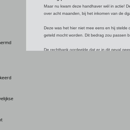
Maar nu kwam deze handhaver wél in actie! De 
over acht maanden, bij het inkomen van de dg
Deze was het hier niet mee eens en hij stelde 
geteld mocht worden. Dit bedrag zou passen bi
chermd
De rechtbank oordeelde dat er in dit geval gee
rechten. De B.V. had immers een vordering op
konden de pensioenuitkeringen mee verrekend 
geldmiddelen beschikte om de in te houden loon
rkeerd
loonbelasting moest de aandeelhouder dan maa
aflossing op de rekening-courant schuld.
elijkse
Omdat de dga zijn pensioen niet had opgenom
pensioenrechten en dat is dodelijk! Dan blijft de
te weinig is opgenomen maar dan wordt de waa
nt
pensioenuitkeringen, ofwel de hele pensioenaa
geval € 850.000.