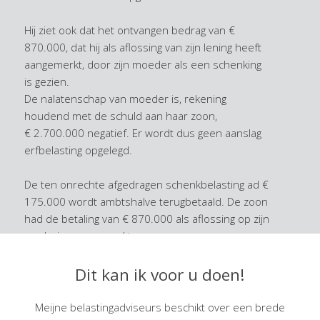
Hij ziet ook dat het ontvangen bedrag van €
870.000, dat hij als aflossing van zijn lening heeft
aangemerkt, door zijn moeder als een schenking
is gezien.
De nalatenschap van moeder is, rekening
houdend met de schuld aan haar zoon,
€ 2.700.000 negatief. Er wordt dus geen aanslag
erfbelasting opgelegd.
De ten onrechte afgedragen schenkbelasting ad €
175.000 wordt ambtshalve terugbetaald. De zoon
had de betaling van € 870.000 als aflossing op zijn
vordering aangemerkt.
Teveel box 3 heffing betaald
Dit kan ik voor u doen!
Over de jaren 2005 tot en met 2011 is het box 3
inkomen, vanwege het niet opvoeren van de
Meijne belastingadviseurs beschikt over een brede