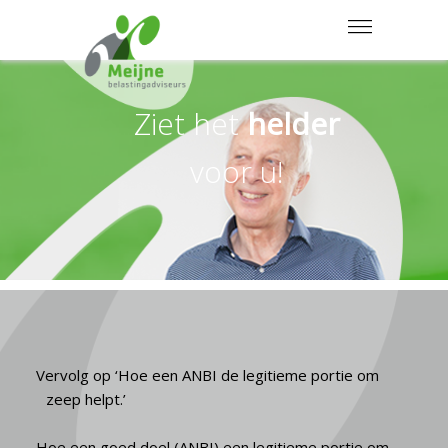
MENU
Ziet het
helder
voor u!
Vervolg op ‘Hoe een ANBI de legitieme portie om
zeep helpt.’
Hoe een goed doel (ANBI) een legitieme portie om