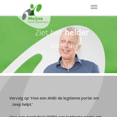
MENU
Ziet het
helder
voor u!
Vervolg op ‘Hoe een ANBI de legitieme portie om
zeep helpt.’
Hoe een goed doel (ANBI) een legitieme portie om