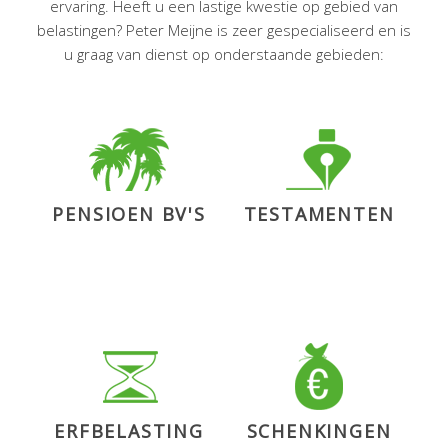
ervaring. Heeft u een lastige kwestie op gebied van
belastingen? Peter Meijne is zeer gespecialiseerd en is
Dan valt door toepassing van de foutenleer de
u graag van dienst op onderstaande gebieden:
reserve dan vrij in het jaar waarin de fout wordt
hersteld.
Een fout van de belastingplichtige
Aldus geschiedde. Het Hof oordeelde dat het aan
Klaas te wijten was dat de FOR niet eerder dan in
2014 belast werd omdat de FOR vanaf 2002 niet
PENSIOEN BV'S
TESTAMENTEN
meer in de aangiften was vermeld. De foutenleer
mocht daarom toegepast worden.
In deze casus ging het om een FOR die voortijdig
en onbelast van het toneel was verdwenen.
Maar het kan ook anders. Bijvoorbeeld als een
woning ten onrechte op de balans van de
onderneming wordt gezet. Als de woning na
ERFBELASTING
SCHENKINGEN
verloop van tijd wordt verkocht, zou de