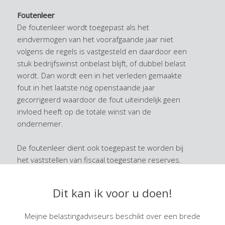
Foutenleer
De foutenleer wordt toegepast als het
eindvermogen van het voorafgaande jaar niet
volgens de regels is vastgesteld en daardoor een
stuk bedrijfswinst onbelast blijft, of dubbel belast
wordt. Dan wordt een in het verleden gemaakte
fout in het laatste nog openstaande jaar
gecorrigeerd waardoor de fout uiteindelijk geen
invloed heeft op de totale winst van de
ondernemer.
De foutenleer dient ook toegepast te worden bij
het vaststellen van fiscaal toegestane reserves.
Die zullen zo nodig, om te voorkomen dat een
vrijval onbelast blijft, bij het begin van het boekjaar
Dit kan ik voor u doen!
vastgesteld moeten worden op het juiste bedrag
van de reserve per het einde van het
Meijne belastingadviseurs beschikt over een brede
voorafgaande jaar.