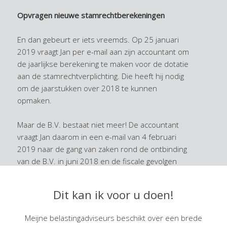
Opvragen nieuwe stamrechtberekeningen
En dan gebeurt er iets vreemds. Op 25 januari
2019 vraagt Jan per e-mail aan zijn accountant om
de jaarlijkse berekening te maken voor de dotatie
aan de stamrechtverplichting. Die heeft hij nodig
om de jaarstukken over 2018 te kunnen
opmaken.
Maar de B.V. bestaat niet meer! De accountant
vraagt Jan daarom in een e-mail van 4 februari
2019 naar de gang van zaken rond de ontbinding
van de B.V. in juni 2018 en de fiscale gevolgen
daarvan.
Dit kan ik voor u doen!
Hij deelt Jan mede dat volgens diens mededeling
de notaris op de hoogte was van het feit dat er in
Meijne belastingadviseurs beschikt over een brede
de B.V. nog een stamrechtverplichting zat.