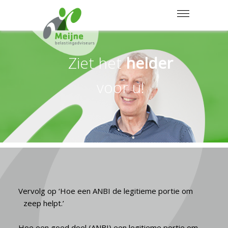
MENU
Ziet het
helder
voor u!
Vervolg op ‘Hoe een ANBI de legitieme portie om
zeep helpt.’
Hoe een goed doel (ANBI) een legitieme portie om