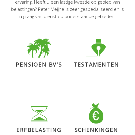
ervaring. Heeft u een lastige kwestie op gebied van
belastingen? Peter Meijne is zeer gespecialiseerd en is
En dat de notaris een aangifte dividendbelasting
u graag van dienst op onderstaande gebieden:
heeft ingediend voor de uitgekeerde liquide
middelen.
De accountant komt met een lijst van fouten!
De accountant licht Jan ook in over het feit dat de
B.V., door het doen van de dividenduitkering,
PENSIOEN BV'S
TESTAMENTEN
onzakelijk heeft gehandeld. Omdat er nog een
stamrechtverplichting in de B.V. zat, mocht de B.V.
geen dividend uitkeren. Rekening houdende met
de stamrechtvoorziening waren de liquide
middelen ontoereikend om dividend uit te keren.
Het gevolg is dat een fiscaal belastbare afkoop van
het stamrecht heeft plaatsgevonden. Bij afkoop
moet de afkoopwaarde actuarieel berekend
ERFBELASTING
SCHENKINGEN
worden waarbij met een commerciële rekenrente