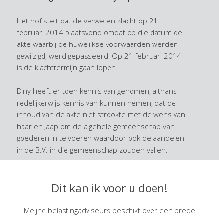
Het hof stelt dat de verweten klacht op 21
februari 2014 plaatsvond omdat op die datum de
akte waarbij de huwelijkse voorwaarden werden
gewijzigd, werd gepasseerd. Op 21 februari 2014
is de klachttermijn gaan lopen.
Diny heeft er toen kennis van genomen, althans
redelijkerwijs kennis van kunnen nemen, dat de
inhoud van de akte niet strookte met de wens van
haar en Jaap om de algehele gemeenschap van
goederen in te voeren waardoor ook de aandelen
in de B.V. in die gemeenschap zouden vallen.
Dat Diny zich op 21 februari 2014 niet realiseerde
dat reeds bij het overlijden van Jaap over het
Dit kan ik voor u doen!
volledige aanmerkelijk belang afgerekend zou
moeten worden, doet hier niet aan af. Want voor
Meijne belastingadviseurs beschikt over een brede