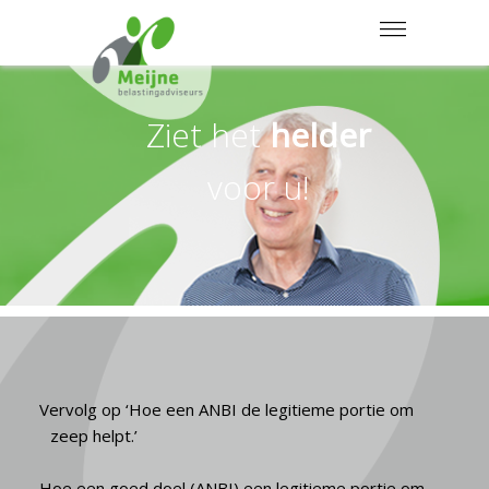
MENU
Ziet het
helder
voor u!
Vervolg op ‘Hoe een ANBI de legitieme portie om
zeep helpt.’
Hoe een goed doel (ANBI) een legitieme portie om